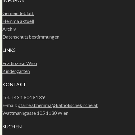
INFOBOX
Gemeindeblatt
Hemma aktuell
Archiv
Datenschutzbestimmungen
LINKS
Erzdiözese Wien
Kindergarten
KONTAKT
Tel: +43 1 804 81 89
E-mail:
pfarre.st.hemma@katholischekirche.at
Wattmanngasse 105 1130 Wien
SUCHEN