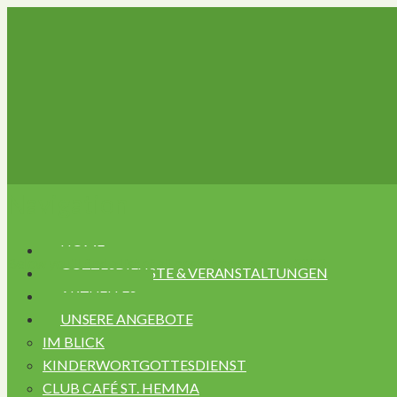
Navigation
HOME
Below you'll find a list of all posts from
Januar, 2023
GOTTESDIENSTE & VERANSTALTUNGEN
AKTUELLES
UNSERE ANGEBOTE
IM BLICK
KINDERWORTGOTTESDIENST
CLUB CAFÉ ST. HEMMA