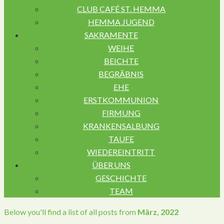
CLUB CAFÉ ST. HEMMA
HEMMA JUGEND
SAKRAMENTE
WEIHE
BEICHTE
BEGRÄBNIS
EHE
ERSTKOMMUNION
FIRMUNG
KRANKENSALBUNG
TAUFE
WIEDEREINTRITT
ÜBER UNS
GESCHICHTE
TEAM
Below you'll find a list of all posts from
März, 2022