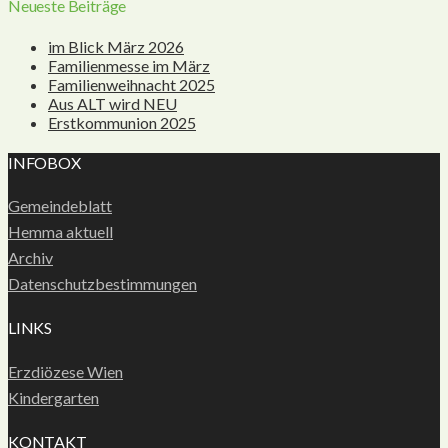
Neueste Beiträge
im Blick März 2026
Familienmesse im März
Familienweihnacht 2025
Aus ALT wird NEU
Erstkommunion 2025
INFOBOX
Gemeindeblatt
Hemma aktuell
Archiv
Datenschutzbestimmungen
LINKS
Erzdiözese Wien
Kindergarten
KONTAKT