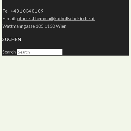
Tel: +43 1 804 81 89
E-mail:
pfarre.st.hemma@katholischekirche.at
Wattmanngasse 105 1130 Wien
SUCHEN
Search