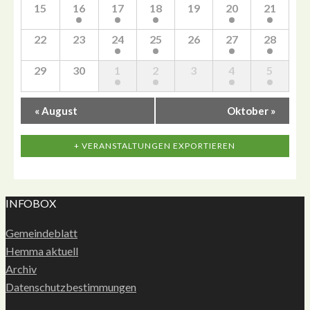
15
16
17
18
19
20
21
22
23
24
25
26
27
28
29
30
1
2
3
4
5
«
August
Oktober
»
+ VERANSTALTUNGEN EXPORTIEREN
INFOBOX
Gemeindeblatt
Hemma aktuell
Archiv
Datenschutzbestimmungen