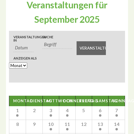
Veranstaltungen für
September 2025
Veranstaltungen
Veranstaltungen
VERANSTALTUNGEN
SUCHE
Veranstaltung
IN
Suche
Such-
Ansichtennavigation
und
ANZEIGEN ALS
Ansichtennavigation
Kalender
MONTAG
DIENSTAG
MITTWOCH
DONNERSTAG
FREITAG
SAMSTAG
SONNTA
Kalender
von
1
2
3
4
5
6
7
von
Veranstaltungen
Veranstaltungen
8
9
10
11
12
13
14