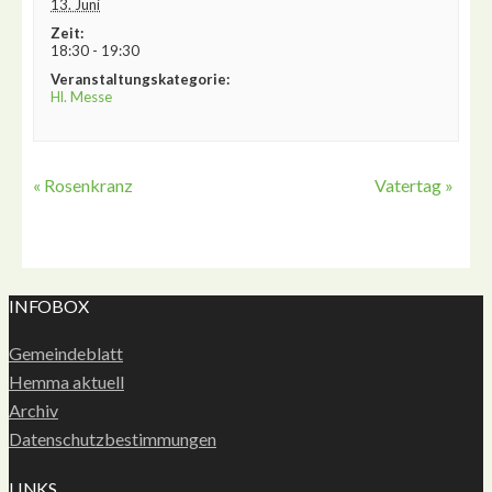
13. Juni
Zeit:
18:30 - 19:30
Veranstaltungskategorie:
Hl. Messe
«
Rosenkranz
Vatertag
»
INFOBOX
Gemeindeblatt
Hemma aktuell
Archiv
Datenschutzbestimmungen
LINKS