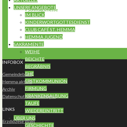
UNSERE ANGEBOTE
«
Sonntagsmesse
IM BLICK
KINDERWORTGOTTESDIENST
CLUB CAFÉ ST. HEMMA
HEMMA JUGEND
SAKRAMENTE
WEIHE
BEICHTE
INFOBOX
BEGRÄBNIS
EHE
Gemeindeblatt
ERSTKOMMUNION
Hemma aktuell
FIRMUNG
Archiv
KRANKENSALBUNG
Datenschutzbestimmungen
TAUFE
LINKS
WIEDEREINTRITT
ÜBER UNS
Erzdiözese Wien
GESCHICHTE