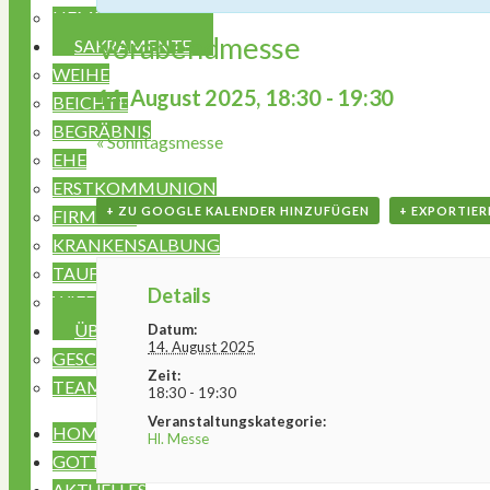
HEMMA JUGEND
Vorabendmesse
SAKRAMENTE
WEIHE
14. August 2025, 18:30
-
19:30
BEICHTE
BEGRÄBNIS
«
Sonntagsmesse
EHE
ERSTKOMMUNION
+ ZU GOOGLE KALENDER HINZUFÜGEN
+ EXPORTIER
FIRMUNG
KRANKENSALBUNG
TAUFE
Details
WIEDEREINTRITT
ÜBER UNS
Datum:
14. August 2025
GESCHICHTE
Zeit:
TEAM
18:30 - 19:30
Veranstaltungskategorie:
HOME
Hl. Messe
GOTTESDIENSTE & VERANSTALTUNGEN
AKTUELLES