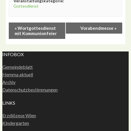
Veranstaltungskategorie:
Gottesdienst
«
Wortgottesdienst
Vorabendmesse
»
mit Kommunionfeier
INFOBOX
Gemeindeblatt
Hemma aktuell
Archiv
Datenschutzbestimmungen
LINKS
Erzdiözese Wien
Kindergarten