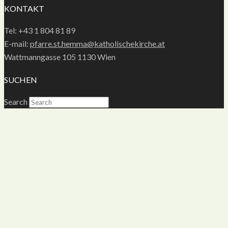
KONTAKT
Tel: +43 1 804 81 89
E-mail:
pfarre.st.hemma@katholischekirche.at
Wattmanngasse 105 1130 Wien
SUCHEN
Search