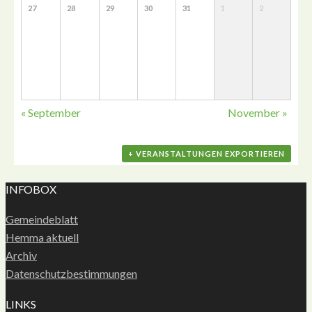
27
28
29
30
31
1
2
«
September
November
»
+ VERANSTALTUNGEN EXPORTIEREN
INFOBOX
Gemeindeblatt
Hemma aktuell
Archiv
Datenschutzbestimmungen
LINKS