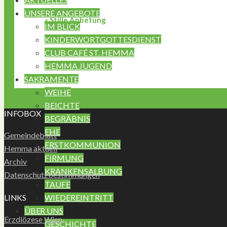
UNSERE ANGEBOTE
«
Stille Anbetung
IM BLICK
KINDERWORTGOTTESDIENST
CLUB CAFÉ ST. HEMMA
HEMMA JUGEND
SAKRAMENTE
WEIHE
BEICHTE
INFOBOX
BEGRÄBNIS
EHE
Gemeindeblatt
ERSTKOMMUNION
Hemma aktuell
FIRMUNG
Archiv
KRANKENSALBUNG
Datenschutzbestimmungen
TAUFE
LINKS
WIEDEREINTRITT
ÜBER UNS
Erzdiözese Wien
GESCHICHTE