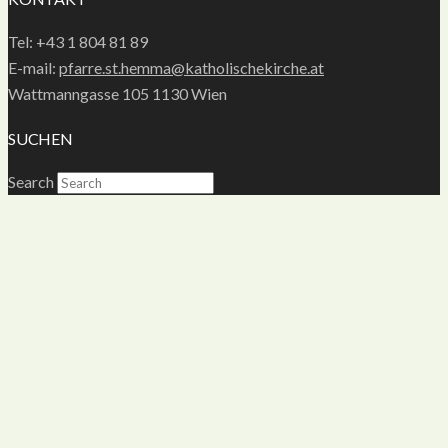
Tel: +43 1 804 81 89
E-mail:
pfarre.st.hemma@katholischekirche.at
Wattmanngasse 105 1130 Wien
SUCHEN
Search