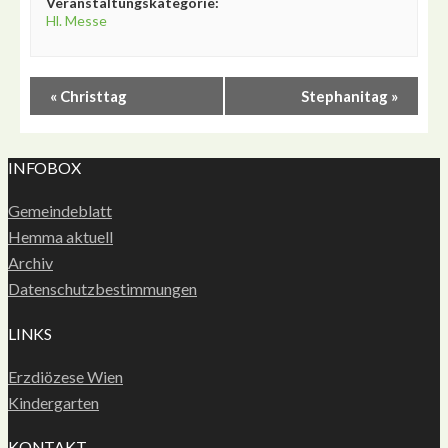
Veranstaltungskategorie:
Hl. Messe
«
Christtag
Stephanitag
»
INFOBOX
Gemeindeblatt
Hemma aktuell
Archiv
Datenschutzbestimmungen
LINKS
Erzdiözese Wien
Kindergarten
KONTAKT