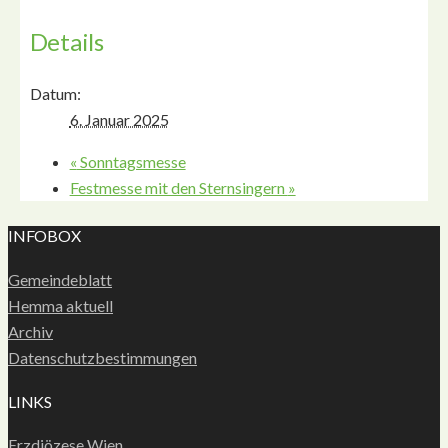
Details
Datum:
6. Januar 2025
«
Sonntagsmesse
Festmesse mit den Sternsingern
»
INFOBOX
Gemeindeblatt
Hemma aktuell
Archiv
Datenschutzbestimmungen
LINKS
Erzdiözese Wien