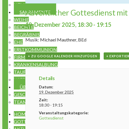
HEMMA JUGEND
Adventlicher Gottesdienst mi
SAKRAMENTE
WEIHE
19. Dezember 2025, 18:30
-
19:15
BEICHTE
BEGRÄBNIS
Musik: Michael Mauthner, BEd
EHE
ERSTKOMMUNION
FIRMUNG
+ ZU GOOGLE KALENDER HINZUFÜGEN
+ EXPORTIER
KRANKENSALBUNG
TAUFE
Details
WIEDEREINTRITT
ÜBER UNS
Datum:
19. Dezember 2025
GESCHICHTE
Zeit:
TEAM
18:30 - 19:15
Veranstaltungskategorie:
HOME
Gottesdienst
GOTTESDIENSTE & VERANSTALTUNGEN
AKTUELLES