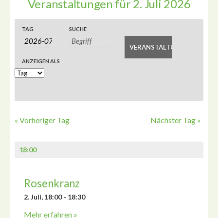
Veranstaltungen für 2. Juli 2026
Veranstaltungen
Veranstaltungen
TAG
SUCHE
Veranstaltung
Suche
Such-
Ansichtennavigation
ANZEIGEN ALS
und
Ansichtennavigation
«
Vorheriger Tag
Nächster Tag
»
18:00
Rosenkranz
2. Juli, 18:00
-
18:30
Mehr erfahren »