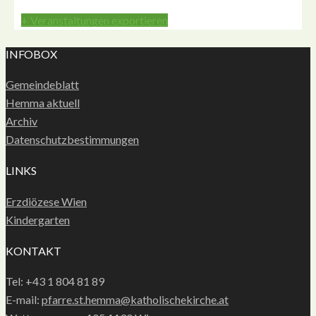
+ Veranstaltungen exportieren
INFOBOX
Gemeindeblatt
Hemma aktuell
Archiv
Datenschutzbestimmungen
LINKS
Erzdiözese Wien
Kindergarten
KONTAKT
Tel: +43 1 804 81 89
E-mail:
pfarre.st.hemma@katholischekirche.at