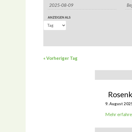
Veranstaltung
Suche
Such-
Ansichtennavigati
ANZEIGEN ALS
und
Ansichtennavig
«
Vorheriger Tag
Rosenk
9. August 2025
Mehr erfahre