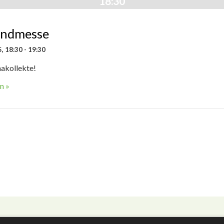
18:30
endmesse
, 18:30
-
19:30
kollekte!
n »