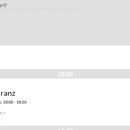
on
ation
18:00
ranz
, 18:00
-
18:30
n »